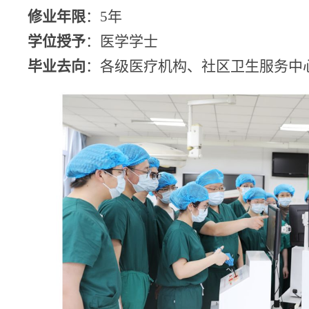
修业年限
：
5
年
学位授予
：医学学士
毕业去向
：各级医疗机构、社区卫
生服务中