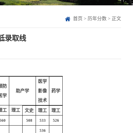
首页
>
历年分数
> 正文
低录取线
医学
预防
助产学
影像
药学
医学
技术
理工
理工
文史
理工
理工
560
508
533
526
536