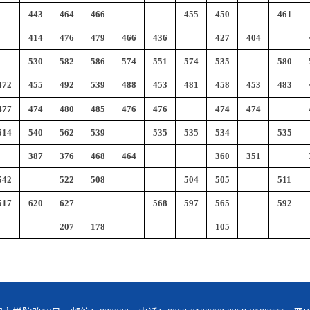
443
464
466
455
450
461
414
476
479
466
436
427
404
530
582
586
574
551
574
535
580
472
455
492
539
488
453
481
458
453
483
477
474
480
485
476
476
474
474
514
540
562
539
535
535
534
535
387
376
468
464
360
351
542
522
508
504
505
511
517
620
627
568
597
565
592
207
178
105