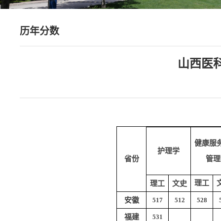
历年分数
山西医
健康服
护理学
省份
管理
理工
理工
文史
安徽
517
512
528
福建
531