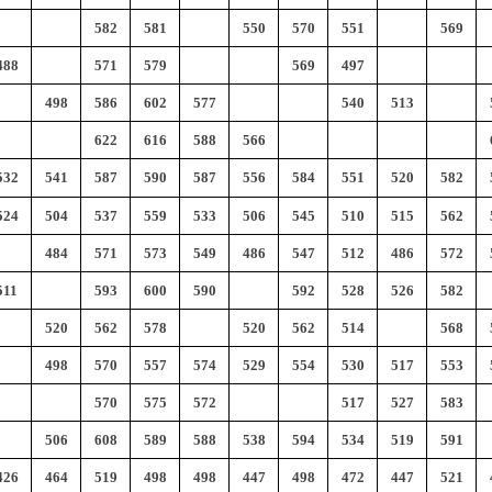
582
581
550
570
551
569
488
571
579
569
497
498
586
602
577
540
513
622
616
588
566
532
541
587
590
587
556
584
551
520
582
524
504
537
559
533
506
545
510
515
562
484
571
573
549
486
547
512
486
572
511
593
600
590
592
528
526
582
520
562
578
520
562
514
568
498
570
557
574
529
554
530
517
553
570
575
572
517
527
583
506
608
589
588
538
594
534
519
591
426
464
519
498
498
447
498
472
447
521