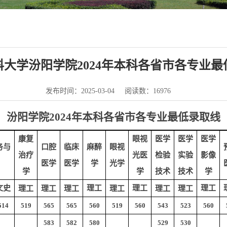
科大学汾阳学院2024年本科各省市各专业最
发布时间：2025-03-04
阅读数：
16976
汾阳学院
2024年本科各省市各专业最低录取线
康复
眼视
医学
医学
医学
务与
口腔
临床
麻醉
眼视
治疗
光医
检验
实验
影像
医学
医学
学
光学
学
学
技术
技术
学
文史
理工
理工
理工
理工
理工
理工
理工
理工
理工
514
519
565
565
560
519
560
543
523
560
583
582
580
529
530