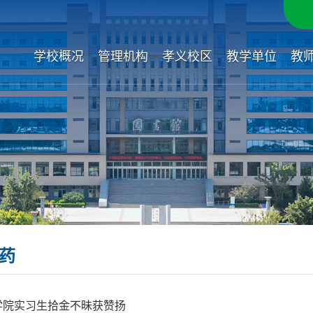
学校概况
管理机构
孝义校区
教学单位
教
药
学院实习生拾金不昧获赞扬