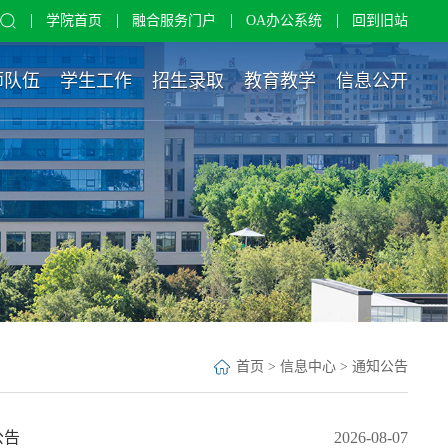
学院首页
融合服务门户
OA办公系统
回到旧站
师队伍
学生工作
招生录取
教育教学
信息公开
首页
>
信息中心
>
通知公告
公告
2026-08-07